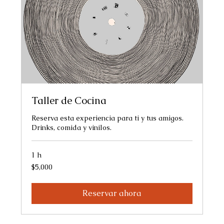
Taller de Cocina
Reserva esta experiencia para ti y tus amigos.
Drinks, comida y vinilos.
1 h
5,000
$5,000
pesos
mexicanos
Reservar ahora